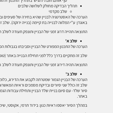
סף אותם חובה להגיש בתהליך התכנון ולהוכ
תהליך הבדיקה מחולק לשלושה שלבים
שלב מקדמי
הערכה של האסטרטגיה לבניין שהיא בחירה של סעיפים ובהם 
באוגדן ע"י המלווה לבנייה בת קיימה (בנייה ירוקה). שלב 
התוצאה תהייה דרוג זמני של הבניין ותונפק תעודה לשלב 
שלב א'
הערכה של התכנון המפורט של הבניין וסביבתו בגבולות הפי
שלב זה מתקיים בדרך כלל לפני תחילת הבנייה באתר (טו
התוצאה תהיה דירוג זמני של הבניין ותונפק תעודה לשלב א'
שלב ב'
הערכה של הבניין הגמור שמטרתה לקבוע את הדירוג, כלומ
שלב זה כולל שני סיורים ובדיקת מסמכים וראיות המאשרות
סיור שלד- עם סיום בניית שלד הבניין ותחילת עבודות הג
באתר.
במהלך הסיור יאספו ראיות כגון: בידוד תרמי, אקוסטי, שימו