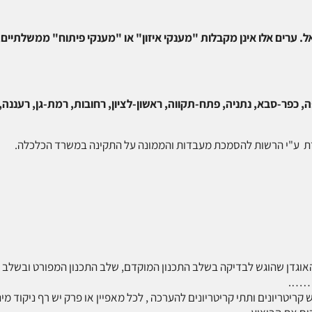
בישראל. ערים אלו אינן מקבלות "מענקי איזון" או "מענקי פיתוח" ממשלתי
, כפר-סבא, נתניה, פתח-תקווה, ראשון-לציון, רחובות, רמת-גן, רעננה, 
רת ע"י הרשות להסמכת מעבדות והממונה על התקינה במשרד הכלכלה.
יקה בשלב התכנון המוקדם, שלב התכנון המפורט ובשלב טופס 4 וכולל סיור בשלב סיום השלד ובשלב
 קריטריונים ותתי קריטריונים להערכה , לכל מאפיין או פרק יש רף ניקוד מי