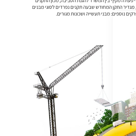
פגיעתם בסביבה פחותה'), תקן 5281, שודרג והורחב משמעותית בשנת 2011, במסגרת שיתוף פעולה מקיף בין המשרד להגנת הסביבה, מכון התקנים
ם, מגדיר התקן המחודש שבעה תקנים נפרדים לסוגי מבנים
פרקים נוספים: מבני תעשייה ושכונות מגורים.