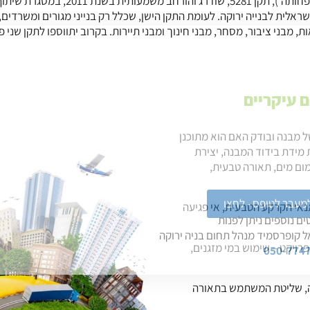
תקן הישראלי לבנייה ירוקה ('בניינים ש
שראלית לבנייה ירוקה. לעומת התקן הישן, שכלל רק בנייני מגורים ומשרדי
ת, מבני ציבור, מסחר, מבני חינוך ומבני תיירות. בקרוב יתווספו לתקן שני 
 מבנה ובודק האם הוא מתוכנן
 מידת בידוד המבנה, יצירת
ם מים, תאורה טבעית,
מעבר לטופס - לחצו
נאי הקרקע הטבעית, אי פגיעה
ם נוספים ניתן לפנות
ל קופרסמיד מנהל תחום בניה ירוקה
רויקט – שימוש במי מזגנים,
050-774
ינה, שליטת המשתמש בתאורה