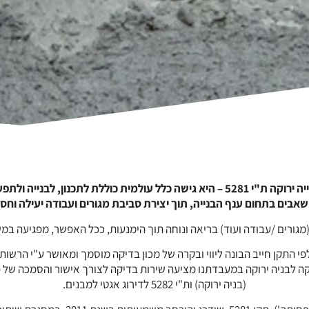
בנייה ירוקה המכונה גם "בנייה בת-קיימא" לפי תקן בנייה ירוקה ת"י 5281 – היא גישה כל
משאבים בתחום ענף הבנייה, תוך יצירת סביבת מגורים ועבודה יעילה וחס
(מגורים /עבודה ועוד) בריאה ונוחה תוך הימנעות, ככל האפשר, מפגיעה ב
" לפי התקן חייב הבונה ליווי ובקרה של מכון בדיקה מוסמך ומאושר ע"י ה
 ירוקה במעבדתנו מציעה שירות בדיקה לצורך אישור והסמכה של פרויקטים ע"פ תקני 
(בניה ירוקה) ות"י 5282 לדירוג אגטי למבנים.