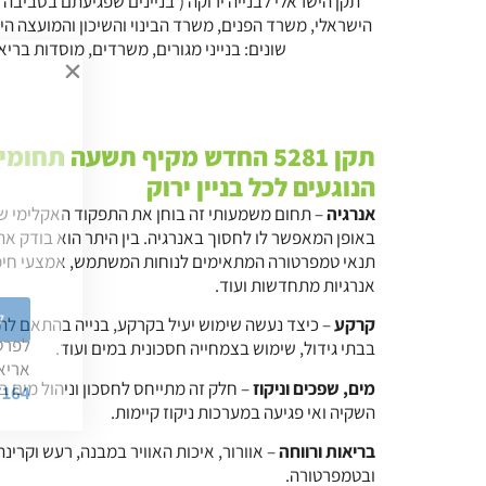
הישראלי, משרד הפנים, משרד הבינוי והשיכון והמועצה הי
שונים: בנייני מגורים, משרדים, מוסדות בריאו
תקן 5281 החדש מקיף תשעה תחומים עיקריים
הנוגעים לכל בניין ירוק
אנרגיה
– תחום משמעותי זה בוחן את התפקוד האקלימי של
באופן המאפשר לו לחסוך באנרגיה. בין היתר הוא בודק את
תנאי טמפרטורה המתאימים לנוחות המשתמש, אמצעי חימו
אנרגיות מתחדשות ועוד.
ל
קרקע
– כיצד נעשה שימוש יעיל בקרקע, בנייה בהתאם לת
לפרטי
בבתי גידול, שימוש בצמחייה חסכונית במים ועוד.
אריא
מים, שפכים וניקוז
– חלק זה מתייחס לחסכון וניהול מים בפ
7164
השקיה ואי פגיעה במערכות ניקוז קיימות.
בריאות ורווחה
– אוורור, איכות האוויר במבנה, רעש וקר
ובטמפרטורה.