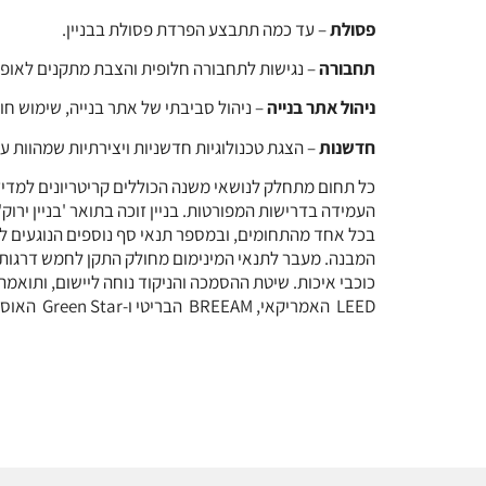
פסולת
– עד כמה תתבצע הפרדת פסולת בבניין.
תחבורה
– נגישות לתחבורה חלופית והצבת מתקנים לאופנ
ניהול אתר בנייה
– ניהול סביבתי של אתר בנייה, שימוש חוז
חדשנות
– הצגת טכנולוגיות חדשניות ויצירתיות שמהוות ע
כל תחום מתחלק לנושאי משנה הכוללים קריטריונים למדיד
העמידה בדרישות המפורטות. בניין זוכה בתואר 'בניין ירו
בכל אחד מהתחומים, ובמספר תנאי סף נוספים הנוגעים 
המבנה. מעבר לתנאי המינימום מחולק התקן לחמש דרגות
כוכבי איכות. שיטת ההסמכה והניקוד נוחה ליישום, ותואמת
LEED האמריקאי, BREEAM הבריטי ו-Green Star האוסטרלי.