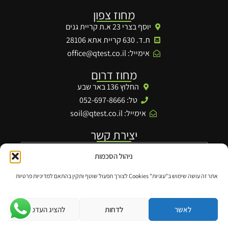
מחוז צפון
יוסף בצרי 23 א.ת קריית גנים
ת.ד. 630 קריית אתא 28106
אימייל:
office@qtest.co.il
מחוז דרום
החלוץ 136 באר שבע
טל: 052-697-8666
אימייל:
soil@qtest.co.il
יצירת קשר
ניהול הסכמות
אתר זה עושה שימוש ב"עוגיות" Cookies לצורך תפעול שוטף ותקין בהתאם למדיניות פרטיות
שליחה
לאשר
לדחות
להציג העדפות
האתר עוצב ונבנה ע"י
web4all
הבית הישראלי לפרסום באינטרנט